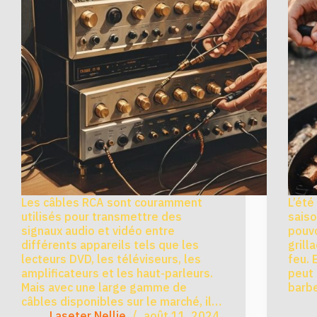
Les câbles RCA sont couramment
L’été 
utilisés pour transmettre des
saiso
signaux audio et vidéo entre
pouvo
différents appareils tels que les
grill
lecteurs DVD, les téléviseurs, les
feu. 
amplificateurs et les haut-parleurs.
peut 
Mais avec une large gamme de
barbe
câbles disponibles sur le marché, il…
Laseter Nellie
août 11, 2024