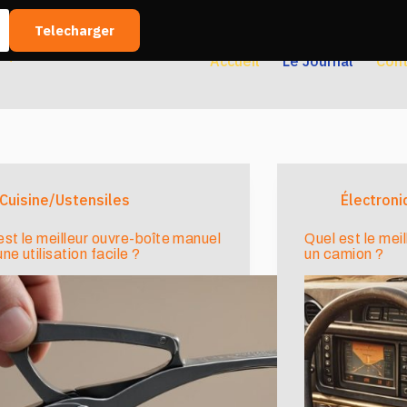
Telecharger
Accueil
Le Journal
Con
Cuisine/Ustensiles
Électroni
est le meilleur ouvre-boîte manuel
Quel est le mei
ne utilisation facile ?
un camion ?