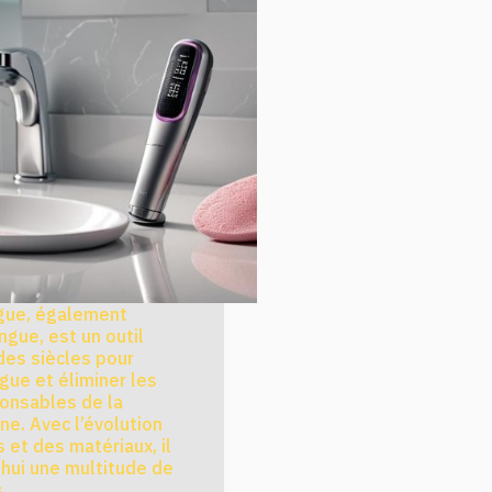
gue, également
ngue, est un outil
 des siècles pour
ngue et éliminer les
onsables de la
ne. Avec l’évolution
 et des matériaux, il
’hui une multitude de
s…