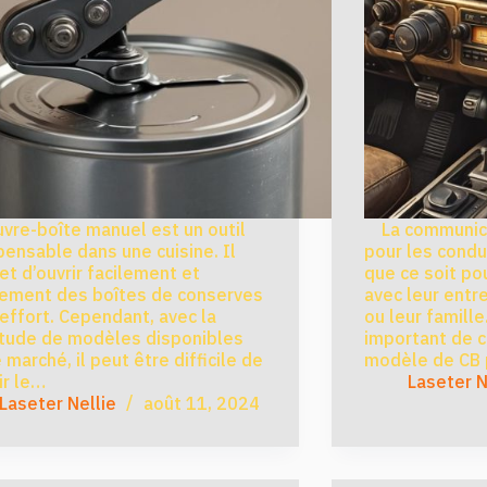
re-boîte manuel est un outil
La communicat
pensable dans une cuisine. Il
pour les condu
t d’ouvrir facilement et
que ce soit po
dement des boîtes de conserves
avec leur entr
effort. Cependant, avec la
ou leur famille
itude de modèles disponibles
important de ch
e marché, il peut être difficile de
modèle de CB 
ir le…
Laseter N
Laseter Nellie
août 11, 2024