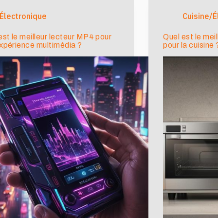
Électronique
Cuisine/
est le meilleur lecteur MP4 pour
Quel est le mei
xpérience multimédia ?
pour la cuisine 