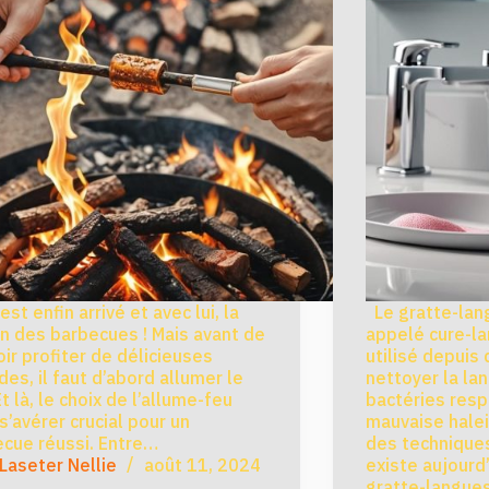
est enfin arrivé et avec lui, la
Le gratte-lan
n des barbecues ! Mais avant de
appelé cure-la
ir profiter de délicieuses
utilisé depuis
ades, il faut d’abord allumer le
nettoyer la la
Et là, le choix de l’allume-feu
bactéries resp
s’avérer crucial pour un
mauvaise halei
cue réussi. Entre…
des techniques
Laseter Nellie
août 11, 2024
existe aujourd
gratte-langue