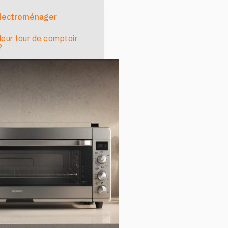
Électroménager
lleur four de comptoir
?