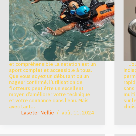
et compréhensible La natation est un
L’ouv
sport complet et accessible à tous.
indis
Que vous soyez un débutant ou un
perme
nageur confirmé, l’utilisation de
rapi
flotteurs peut être un excellent
sans 
moyen d’améliorer votre technique
mult
et votre confiance dans l’eau. Mais
sur l
avec tant…
chois
Laseter Nellie
août 11, 2024