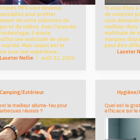
ecteurs MP4 sont devenus
Si vous êtes à 
pensables pour profiter
de comptoir po
ement de notre collection de
vous demandez
ue et de vidéos. Avec l’avancée
meilleur choix 
 technologie, il existe
multitude de 
rd’hui une multitude de choix
marques dispon
e marché. Mais lequel est le
peut être diffi
eur pour une expérience…
Laseter N
Laseter Nellie
août 11, 2024
Camping/Extérieur
Hygiène/
est le meilleur allume-feu pour
Quel est le gra
arbecues réussis ?
efficace sur le