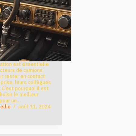
ion est essentielle
cteurs de camions,
ur rester en contact
eprise, leurs collègues
. C’est pourquoi il est
oisir le meilleur
pour un…
ellie
août 11, 2024