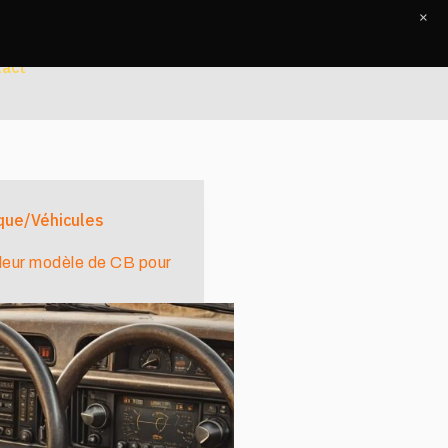
×
tact
que/Véhicules
lleur modèle de CB pour