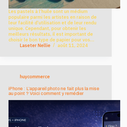
Les pastels à l’huile sont un médium
populaire parmi les artistes en raison de
leur facilité d’utilisation et de leur rendu
unique. Cependant, pour obtenir les
meilleurs résultats, il est important de
choisir le bon type de papier pour vos…
Laseter Nellie
août 11, 2024
huycommerce
iPhone : L’appareil photo ne fait plus la mise
au point ? Voici comment y remédier