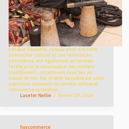
L’Arabie Saoudite, connue pour son riche
patrimoine culturel et ses ressources
pétrolières, est également un terreau
fertile pour la renaissance des métiers
traditionnels, notamment ceux liés au
travail du cuir. Sur Arabie-Saoudite.be, nous
explorons comment ce secteur artisanal
retrouve sa splendeur…
Laseter Nellie
février 19, 2026
huycommerce