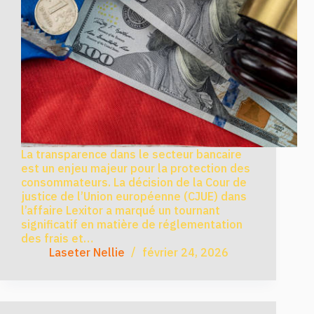
La transparence dans le secteur bancaire
est un enjeu majeur pour la protection des
consommateurs. La décision de la Cour de
justice de l’Union européenne (CJUE) dans
l’affaire Lexitor a marqué un tournant
significatif en matière de réglementation
des frais et…
Laseter Nellie
février 24, 2026