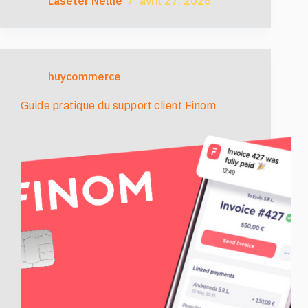
Laseter Nellie
avril 27, 2026
huycommerce
Guide pratique du support client Finom