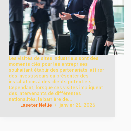
Les visites de sites industriels sont des
moments clés pour les entreprises
souhaitant établir des partenariats, attirer
des investisseurs ou présenter des
installations à des clients potentiels.
Cependant, lorsque ces visites impliquent
des intervenants de différentes
nationalités, la barrière de…
Laseter Nellie
janvier 21, 2026