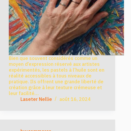
Bien que souvent considérés comme un
moyen d’expression réservé aux artistes
expérimentés, les pastels à l’huile sont en
réalité accessibles à tous niveaux de
pratique. Ils offrent une grande liberté de
création grâce à leur texture crémeuse et
leur facilité…
Laseter Nellie
août 16, 2024