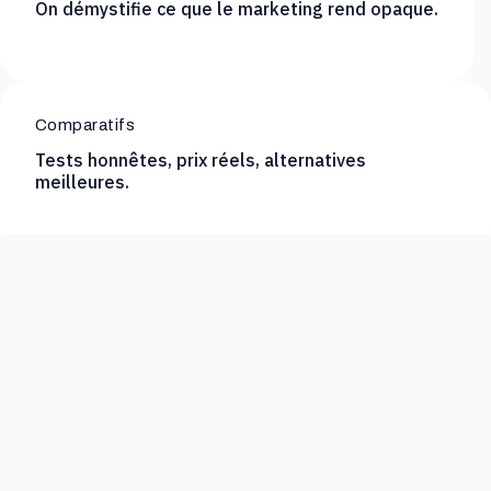
On démystifie ce que le marketing rend opaque.
Comparatifs
Tests honnêtes, prix réels, alternatives
meilleures.
Méthode
Étapes concrètes, checklists, ressources
actionnables.